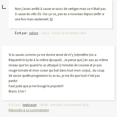
Non j'avais arrêté à cause se souci de vertiges mais ce n'était pas
à cause du vélo Eli. Oui ça va, pas eu a nouveau depuis (enfin si
une fois mais seulement 2j)
Écrit par :
sabine
11h17
-
mardi 22
novembre 2016
Si tu savais comme ça me donne envie de m'y (re)mettre (on a
fréquenté le lycée à la même époque!)...Je pense que j'en suis au même
niveau que toi quand tu as attaqué (2 minutes de courses et je suis
rouge tomate et mon coeur qui bat dans tout mon corps)...du coup
de savoir quelle progression tu as eu, je me dis que tout n'est pas
perdu!
Faut juste que je me bouge le popotin!!
Bravo à toi !
Écrit par :
testinaute
10h48
-
mercredi 16
novembre 2016
Répondre à ce commentaire