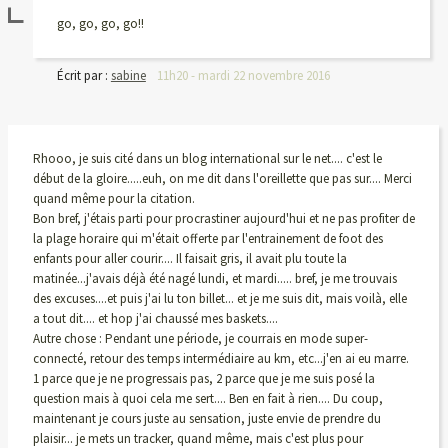
go, go, go, go!!
Écrit par :
sabine
11h20
-
mardi 22
novembre 2016
Rhooo, je suis cité dans un blog international sur le net.... c'est le
début de la gloire.....euh, on me dit dans l'oreillette que pas sur.... Merci
quand même pour la citation.
Bon bref, j'étais parti pour procrastiner aujourd'hui et ne pas profiter de
la plage horaire qui m'était offerte par l'entrainement de foot des
enfants pour aller courir.... Il faisait gris, il avait plu toute la
matinée...j'avais déjà été nagé lundi, et mardi..... bref, je me trouvais
des excuses....et puis j'ai lu ton billet... et je me suis dit, mais voilà, elle
a tout dit.... et hop j'ai chaussé mes baskets....
Autre chose : Pendant une période, je courrais en mode super-
connecté, retour des temps intermédiaire au km, etc...j'en ai eu marre.
1 parce que je ne progressais pas, 2 parce que je me suis posé la
question mais à quoi cela me sert.... Ben en fait à rien.... Du coup,
maintenant je cours juste au sensation, juste envie de prendre du
plaisir... je mets un tracker, quand même, mais c'est plus pour