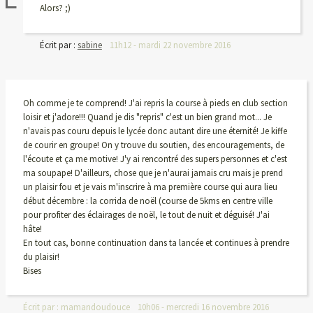
Alors? ;)
Écrit par :
sabine
11h12
-
mardi 22
novembre 2016
Oh comme je te comprend! J'ai repris la course à pieds en club section
loisir et j'adore!!! Quand je dis "repris" c'est un bien grand mot... Je
n'avais pas couru depuis le lycée donc autant dire une éternité! Je kiffe
de courir en groupe! On y trouve du soutien, des encouragements, de
l'écoute et ça me motive! J'y ai rencontré des supers personnes et c'est
ma soupape! D'ailleurs, chose que je n'aurai jamais cru mais je prend
un plaisir fou et je vais m'inscrire à ma première course qui aura lieu
début décembre : la corrida de noël (course de 5kms en centre ville
pour profiter des éclairages de noël, le tout de nuit et déguisé! J'ai
hâte!
En tout cas, bonne continuation dans ta lancée et continues à prendre
du plaisir!
Bises
Écrit par :
mamandoudouce
10h06
-
mercredi 16
novembre 2016