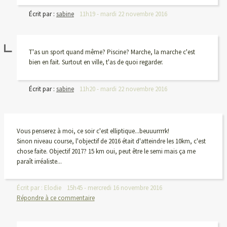
Écrit par :
sabine
11h19
-
mardi 22
novembre 2016
T'as un sport quand même? Piscine? Marche, la marche c'est
bien en fait. Surtout en ville, t'as de quoi regarder.
Écrit par :
sabine
11h20
-
mardi 22
novembre 2016
Vous penserez à moi, ce soir c'est elliptique...beuuurrrrk!
Sinon niveau course, l'objectif de 2016 était d'atteindre les 10km, c'est
chose faite. Objectif 2017? 15 km oui, peut être le semi mais ça me
paraît irréaliste...
Écrit par :
Elodie
15h45
-
mercredi 16
novembre 2016
Répondre à ce commentaire