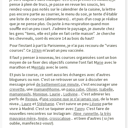
pense à plein de trucs, je passe en revue les soucis, les
rendez-vous pas notés sur le calendrier de la cuisine, la lettre
pas encore partie au courrier, le menu du soir, je tente d'établir
une liste de courses (alimentaires)... et puis d'un coup je réalise
que je ne pense plus. Ou juste à ma respiration quand mon
souffle est un peu court. J'admire le paysage, je ziueute chez
les gens "tiens, elle est jolie en fait cette maison". Je cherche
les chevreuils, sont-ils encore 14 au bois du haut?
Pour l'instant à part la Parisienne, je n'ai pas recouru de "vraies
courses". Ce
10 km
m'avait un peu vaccinée.
Il faut y penser à nouveau, les courses organisées sont un bon
moyen de se fixer des objectifs comme l'ont fait M
arie
avec le
marathon et M
entalo
avec le semi.
Et puis la course, ce sont aussi les échanges avec d'autres
blogueurs ou non. C'est se retrouver un soir à discuter en
message privé
de battement par minute
, c'est encourager une
crevette
, une
maman@home
, un
papa cube
,
Olivier
,
Isabelle
,
mamannashi
,
Monique
,
Laurie
,
Ludivine
... C'est admirer les
perfs de
Requia
, d'
une voisine que je n'ai jamais vue
, de la team
nivea ,
Laure
et
Stéphanie
. C'est suivre un peu
Léonie
partie
vivre à Madrid. C'est se taquiner avec
Fanny
. C'est faire de
nouvelles rencontres sur Instagram :
Aline_runnette
,
la très
mauvaise mère
,
Angie
,
crosscaloue
... et bien d'autres ( si j'en
oublie, manifestez-vous!).