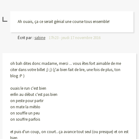
Ah ouais, ça ce serait génial une course tous ensemble!
Écrit par :
sabine
17h23
-
jeudi 17
novembre 2016
oh bah dites donc madame, merci ... vous êtes fort aimable de me
citer dans votre billet ;) ;) (j'ai bien fait de lire, une fois de plus, ton
blog :P )
ouais le run c'est bien
enfin au début c'est pas bien
on peste pour partir
on mate la météo
on souffle un peu
on souffre parfois
et puis d'un coup, on court...ça avance tout seul (ou presque) et on est
bien