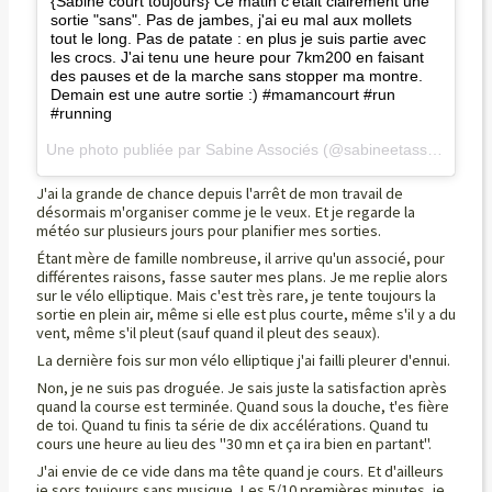
{Sabine court toujours} Ce matin c'était clairement une
sortie "sans". Pas de jambes, j'ai eu mal aux mollets
tout le long. Pas de patate : en plus je suis partie avec
les crocs. J'ai tenu une heure pour 7km200 en faisant
des pauses et de la marche sans stopper ma montre.
Demain est une autre sortie :) #mamancourt #run
#running
Une photo publiée par Sabine Associés (@sabineetassocies) le
J'ai la grande de chance depuis l'arrêt de mon travail de
désormais m'organiser comme je le veux. Et je regarde la
météo sur plusieurs jours pour planifier mes sorties.
Étant mère de famille nombreuse, il arrive qu'un associé, pour
différentes raisons, fasse sauter mes plans. Je me replie alors
sur le vélo elliptique. Mais c'est très rare, je tente toujours la
sortie en plein air, même si elle est plus courte, même s'il y a du
vent, même s'il pleut (sauf quand il pleut des seaux).
La dernière fois sur mon vélo elliptique j'ai failli pleurer d'ennui.
Non, je ne suis pas droguée. Je sais juste la satisfaction après
quand la course est terminée. Quand sous la douche, t'es fière
de toi. Quand tu finis ta série de dix accélérations. Quand tu
cours une heure au lieu des "30 mn et ça ira bien en partant".
J'ai envie de ce vide dans ma tête quand je cours. Et d'ailleurs
je sors toujours sans musique. Les 5/10 premières minutes, je