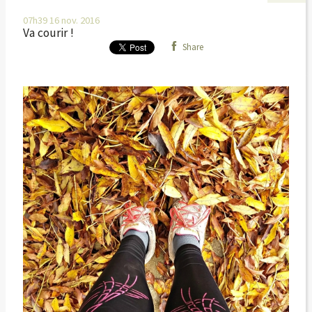
07h39
16
nov. 2016
Va courir !
Share