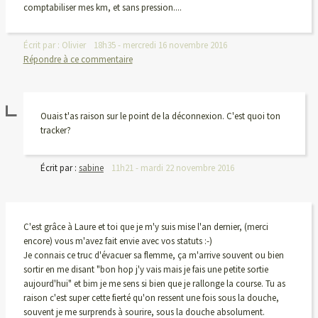
comptabiliser mes km, et sans pression....
Écrit par :
Olivier
18h35
-
mercredi 16
novembre 2016
Répondre à ce commentaire
Ouais t'as raison sur le point de la déconnexion. C'est quoi ton
tracker?
Écrit par :
sabine
11h21
-
mardi 22
novembre 2016
C'est grâce à Laure et toi que je m'y suis mise l'an dernier, (merci
encore) vous m'avez fait envie avec vos statuts :-)
Je connais ce truc d'évacuer sa flemme, ça m'arrive souvent ou bien
sortir en me disant "bon hop j'y vais mais je fais une petite sortie
aujourd'hui" et bim je me sens si bien que je rallonge la course. Tu as
raison c'est super cette fierté qu'on ressent une fois sous la douche,
souvent je me surprends à sourire, sous la douche absolument.