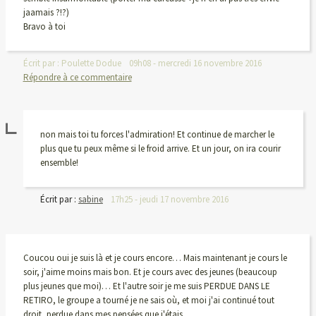
jaamais ?!?)
Bravo à toi
Écrit par :
Poulette Dodue
09h08
-
mercredi 16
novembre 2016
Répondre à ce commentaire
non mais toi tu forces l'admiration! Et continue de marcher le
plus que tu peux même si le froid arrive. Et un jour, on ira courir
ensemble!
Écrit par :
sabine
17h25
-
jeudi 17
novembre 2016
Coucou oui je suis là et je cours encore… Mais maintenant je cours le
soir, j'aime moins mais bon. Et je cours avec des jeunes (beaucoup
plus jeunes que moi)… Et l'autre soir je me suis PERDUE DANS LE
RETIRO, le groupe a tourné je ne sais où, et moi j'ai continué tout
droit, perdue dans mes pensées que j'étais...