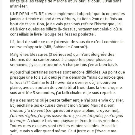
longs que les temps de marche et un jour j'ai couru 30mn sans
m'arrêter.
UNE DEMI-HEURE c'est simplement l'objectif que tu ne penses
jamais atteindre quand à tes débuts, tu tiens 2mn et tu finis au
bout de ta vie. Bon, je ne vais pas vous refaire l'historique, j'ai
déjà écrit quelques billets là-dessus, notamment
celui-ci
où je
conseillais le livre "
Bouge tes fesses poulette
".
Là, tout de suite ce que j'ai envie de vous dire c'est combien la
course m'apporte (Allô, Sabine le Gourou?).
Malgré les blessures (3 sérieuses) qui m'ont éloignée des
chemins de ma cambrousse à chaque fois pour plusieurs
semaines, j'y suis retournée. A chaque fois j'en ai bien bavé.
Aujourd'hui certaines sorties sont encore difficiles. Au point que
presque une fois sur deux je me demande "mais qu'est-ce que
tu fous là?". Comme le 11 novembre dernier où j'ai couru en
plaine, avec un putain de vent latéral froid dans la tronche, me
suis arrêtée 5 secondes, j'ai failli chialer et je suis repartie.
Il y a des matins où je peste tellement je n'ai pas envie d'y aller.
Et j'enchaîne les excuses devant mon Grand Mari :
il pleut,
rhaaaa y'a du vent
(ce qui est pire que la pluie, croyez-moi)
,
j'ai mes règles, j'ai pas assez dormi, je suis fatiguée, je n'ai pas
le temps
. A chaque fois mon paysan m'écoute sans rien dire.
Toutes mes excuses sont réelles et bien valables. Mais il le
sait, je vais y aller quand même. Faut juste que j'évacue ma