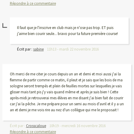
Répondre à ce commentaire
Il faut que je l'inscrive en club mais je n'ose pas trop. ET puis
j'aime bien courir seule... bravo pour ta future première course!
Écrit par :
sabine
11h13
-
mardi 22
novembre 2016
Oh merci de me citer je cours depuis un an et demi et moi aussi j'ai la
flemme de partir comme ce matin, il pleut et je sais que les bois de ma
sologne seront trempés et plein de feuilles mortes sur lesquelles je vais
glisser mais tant pis j'y vais quand même et après je suis bien ! Cette
après-midi je retrouverai mes élèves en me disant j'ai bien fait de courir
car j'ai la pêche. Je me prépare pour un semi au mois d'avril et il y a un
an et demi je me vois rire au nez d'un collègue qui me le proposait !
Écrit par :
Crosscaloue
10h19
-
mercredi 16
novembre 2016
Répondre à ce commentaire