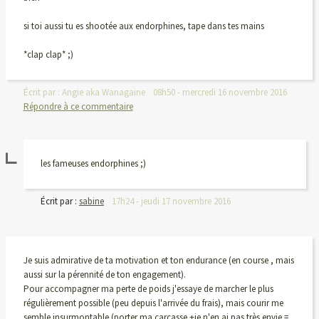
si toi aussi tu es shootée aux endorphines, tape dans tes mains
*clap clap* ;)
Écrit par :
Angie aka Wanagaine
08h50
-
mercredi 16
novembre 2016
Répondre à ce commentaire
les fameuses endorphines ;)
Écrit par :
sabine
17h24
-
jeudi 17
novembre 2016
Je suis admirative de ta motivation et ton endurance (en course , mais
aussi sur la pérennité de ton engagement).
Pour accompagner ma perte de poids j'essaye de marcher le plus
régulièrement possible (peu depuis l'arrivée du frais), mais courir me
semble insurmontable (porter ma carcasse +je n'en ai pas très envie =