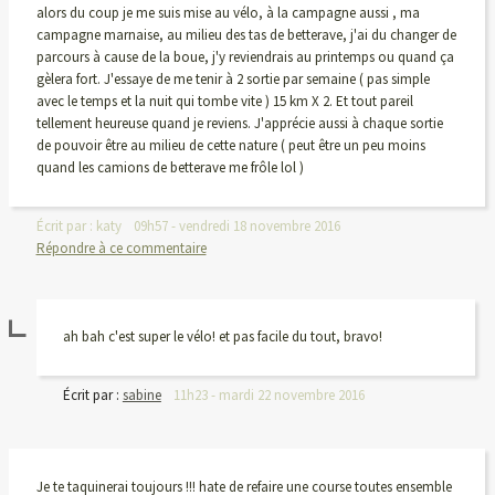
alors du coup je me suis mise au vélo, à la campagne aussi , ma
campagne marnaise, au milieu des tas de betterave, j'ai du changer de
parcours à cause de la boue, j'y reviendrais au printemps ou quand ça
gèlera fort. J'essaye de me tenir à 2 sortie par semaine ( pas simple
avec le temps et la nuit qui tombe vite ) 15 km X 2. Et tout pareil
tellement heureuse quand je reviens. J'apprécie aussi à chaque sortie
de pouvoir être au milieu de cette nature ( peut être un peu moins
quand les camions de betterave me frôle lol )
Écrit par :
katy
09h57
-
vendredi 18
novembre 2016
Répondre à ce commentaire
ah bah c'est super le vélo! et pas facile du tout, bravo!
Écrit par :
sabine
11h23
-
mardi 22
novembre 2016
Je te taquinerai toujours !!! hate de refaire une course toutes ensemble