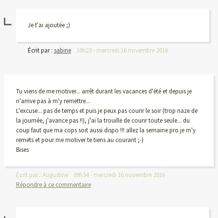
Je t'ai ajoutée ;)
Écrit par :
sabine
10h23
-
mercredi 16
novembre 2016
Tu viens de me motiver... arrêt durant les vacances d'été et depuis je
n'arrive pas à m'y remettre...
L'excuse... pas de temps et puis je peux pas courir le soir (trop naze de
la journée, j'avance pas !!), j'ai la trouille de courir toute seule... du
coup faut que ma cops soit aussi dispo !!! allez la semaine pro je m'y
remets et pour me motiver te tiens au courant ;-)
Bises
Écrit par :
Augustine
09h34
-
mercredi 16
novembre 2016
Répondre à ce commentaire