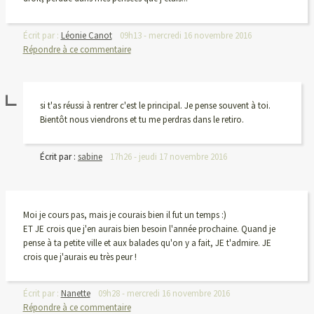
Écrit par :
Léonie Canot
09h13
-
mercredi 16
novembre 2016
Répondre à ce commentaire
si t'as réussi à rentrer c'est le principal. Je pense souvent à toi.
Bientôt nous viendrons et tu me perdras dans le retiro.
Écrit par :
sabine
17h26
-
jeudi 17
novembre 2016
Moi je cours pas, mais je courais bien il fut un temps :)
ET JE crois que j'en aurais bien besoin l'année prochaine. Quand je
pense à ta petite ville et aux balades qu'on y a fait, JE t'admire. JE
crois que j'aurais eu très peur !
Écrit par :
Nanette
09h28
-
mercredi 16
novembre 2016
Répondre à ce commentaire