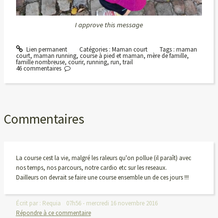
I approve this message
Lien permanent
Catégories :
Maman court
Tags :
maman
court
,
maman running
,
course à pied et maman
,
mère de famille
,
famille nombreuse
,
courir
,
running
,
run
,
trail
46
commentaires
Commentaires
La course cest la vie, malgré les raleurs qu'on pollue (il paraît) avec
nos temps, nos parcours, notre cardio etc sur les reseaux.
Dailleurs on devrait se faire une course ensemble un de ces jours !!!
Écrit par :
Requia
07h56
-
mercredi 16
novembre 2016
Répondre à ce commentaire