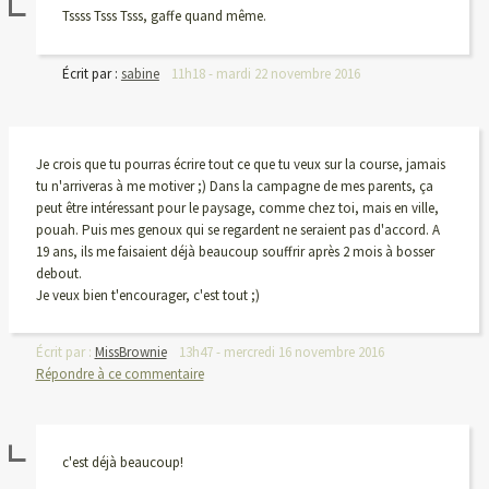
Tssss Tsss Tsss, gaffe quand même.
Écrit par :
sabine
11h18
-
mardi 22
novembre 2016
Je crois que tu pourras écrire tout ce que tu veux sur la course, jamais
tu n'arriveras à me motiver ;) Dans la campagne de mes parents, ça
peut être intéressant pour le paysage, comme chez toi, mais en ville,
pouah. Puis mes genoux qui se regardent ne seraient pas d'accord. A
19 ans, ils me faisaient déjà beaucoup souffrir après 2 mois à bosser
debout.
Je veux bien t'encourager, c'est tout ;)
Écrit par :
MissBrownie
13h47
-
mercredi 16
novembre 2016
Répondre à ce commentaire
c'est déjà beaucoup!