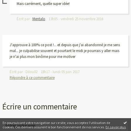
Mais carrément, quelle super idée!
Écrit par :
Mentalo
13h05
-
vendredi 25
novembre 2016
J'approuve à 100% ce post !... et depuis que j'ai abandonné je me sens
mal... je culpabilise souvent et pourtant le midi je pourrais y aller mais
je n'ai plus mon binôme pour me motiver
Écrit par :
Dilou02
18h17
-
lundi 05
juin 2017
Répondre à ce commentaire
Écrire un commentaire
En poursuivant votre navigation sur ce site, vous acceptez l'utilisation de
cookies. Ces derniers assurent le bon fonctionnement de nos services.
En savoir plus
.