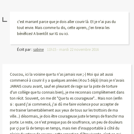
c'est marrant parce que je dois aller courir là. Et je n'ai pas du
tout envie. Mais comme tu dis, cette aprem, j'en tirerai les
bénéfices! A bientôt sur IG ou ici.
Écrit par :
sabine
11h15
-
mardi 22
novembre 2016
Coucou, ici la voisine que tu n'as jamais vue ;-) Moi qui ait aussi
commencé à courir il y a quelques années (4 ou 5 déjà) (mais je n'avais
JAMAIS couru avant, sauf en pleurant de rage sur la piste de torture
d'un collège que tu connais bien), je me reconnais complètement dans
ton récit. Souvent, on me dit "Que tu es courageuse"... Mais non (enfin
si : quand j'ai commencé, j'ai dû me faire violence pour accepter de
me trainer lamentablement aux yeux de tous sur les trottoirs de ma
ville...) désormais, je dois être courageuse juste le temps de franchir ma
porte. Le reste, ce n'est presque pas de souffrance, un peu de douleurs
par çi par là de temps en temps, mais rien d'insupportable à côté du