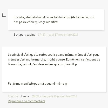
ma ville, ahahahahaha! Laisse toi du temps (de toutes façons
t'as pas le choix :p) et ça repartira!
Écrit par :
sabine
17h27
-
jeudi 17
novembre 2016
Le principal c'est que tu sortes courir quand même, même si c'est peu,
même si c'est moitié marche, moitié course. Et même si ce n'est que de
la marche, le tout c'est de n'en tirer que du plaisir !! :p
Ps : je me manifeste pas mais quand même :p
Écrit par :
Laurie
09h28
-
mercredi 16
novembre 2016
Répondre à ce commentaire