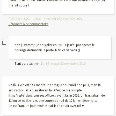
plaisir du retour de course : cette sensation d'être vivante, c'est ça qui
me fait courir !
Écrit par :
Lily59
10h38
-
mercredi 16
novembre 2016
Répondre à ce commentaire
bah justement, je dois aller courir. ET je n'ai pas encore le
courage de franchir la porte. Mais ça va venir ;)
Écrit par :
sabine
11h14
-
mardi 22
novembre 2016
Voilà ! Ce n'est pas encore une drogue pour moi non plus, mais la
satisfaction et le bien être est là ! C'est ce qui compte.
Il me "reste" deux courses officiels avant la fin 2016. Un trail urbain de
11 km ce week-end et une course de nuit de 12 km en décembre.
En espérant un jour avoir le plaisir de courir avec toi ♥