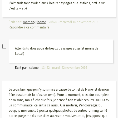
J'aimerais tant avoir d'aussi beaux paysages que les tiens, bref le run
c'est la vie :-)
Écrit par :
maman@home
20h26
-
mercredi 16
novembre 2016
Répondre à ce commentaire
Attends tu dois avoir de beaux paysages aussi (et moins de
flotte!)
Écrit par :
sabine
11h22
-
mardi 22
novembre 2016
Je crois bien que je m'y suis mise à cause de toi, et de Marie (et de mon
frère aussi, mais lui c'est un ovni). Pour le moment, c'est dur pour plein
de raisons, mais à chaque fois, je pense à ton #SabinecourtTOUJOURS.
La communauté, ça sert à ça aussi. A se motiver, s'encourager. Du
coup, je me remets à poster quelques photos de sorties running sur IG,
parce que je me dis que si les autres me motivent moi, je suppose que