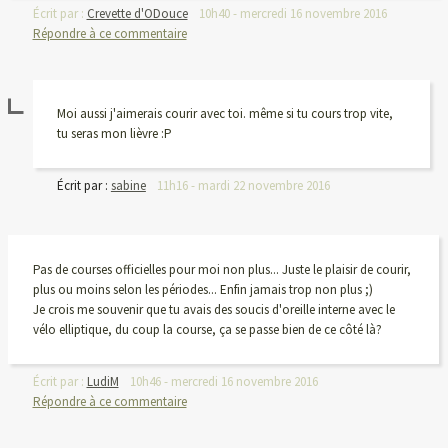
Écrit par :
Crevette d'ODouce
10h40
-
mercredi 16
novembre 2016
Répondre à ce commentaire
Moi aussi j'aimerais courir avec toi. même si tu cours trop vite,
tu seras mon lièvre :P
Écrit par :
sabine
11h16
-
mardi 22
novembre 2016
Pas de courses officielles pour moi non plus... Juste le plaisir de courir,
plus ou moins selon les périodes... Enfin jamais trop non plus ;)
Je crois me souvenir que tu avais des soucis d'oreille interne avec le
vélo elliptique, du coup la course, ça se passe bien de ce côté là?
Écrit par :
LudiM
10h46
-
mercredi 16
novembre 2016
Répondre à ce commentaire