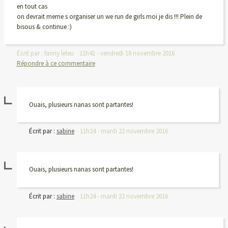
en tout cas
on devrait meme s organiser un we run de girls moi je dis !!! Plein de
bisous & continue :)
Écrit par :
fanny leleu
11h41
-
vendredi 18
novembre 2016
Répondre à ce commentaire
Ouais, plusieurs nanas sont partantes!
Écrit par :
sabine
11h24
-
mardi 22
novembre 2016
Ouais, plusieurs nanas sont partantes!
Écrit par :
sabine
11h24
-
mardi 22
novembre 2016