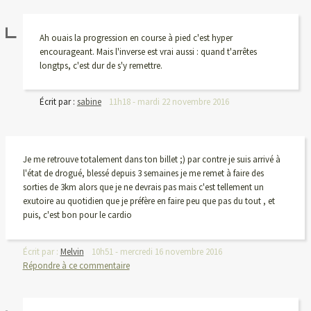
Ah ouais la progression en course à pied c'est hyper
encourageant. Mais l'inverse est vrai aussi : quand t'arrêtes
longtps, c'est dur de s'y remettre.
Écrit par :
sabine
11h18
-
mardi 22
novembre 2016
Je me retrouve totalement dans ton billet ;) par contre je suis arrivé à
l'état de drogué, blessé depuis 3 semaines je me remet à faire des
sorties de 3km alors que je ne devrais pas mais c'est tellement un
exutoire au quotidien que je préfère en faire peu que pas du tout , et
puis, c'est bon pour le cardio
Écrit par :
Melvin
10h51
-
mercredi 16
novembre 2016
Répondre à ce commentaire